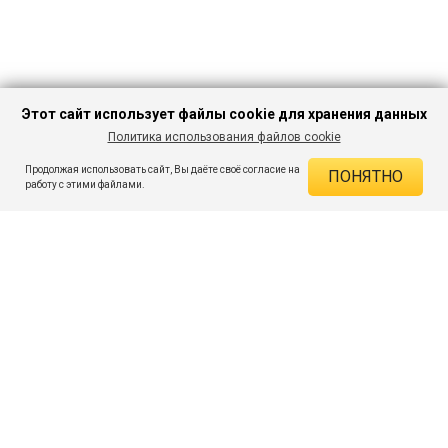
Этот сайт использует файлы cookie для хранения данных
Политика использования файлов cookie
В КОРЗИНУ
473 ₽
1 199 ₽
-60%
Продолжая использовать сайт, Вы даёте своё согласие на
ПОНЯТНО
ДЕЙСТВУЮЩИЕ СКИДКИ
работу с этими файлами.
Скидка на товар 60% :
726 ₽
ПОДПИШИСЬ НА АКЦИИ И СКИДКИ
При оплате онлайн 5% :
24 ₽
Экономия :
750 ₽
Я даю согласие на получение рассылок по электронной почте.
O компании
Таблица размеров
Контакты
Соглашение
Вопросы и ответы
пользователя