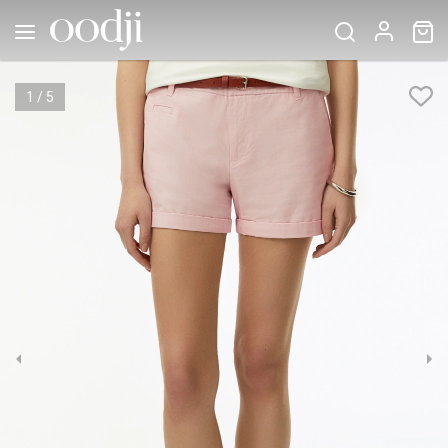
1
/
5