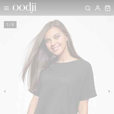
1
/
5