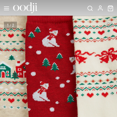
1
/
2