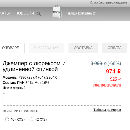
ВОЙТИ
РЕГИСТРАЦИЯ
КАТЫ
НОВОСТИ
ВАША КОРЗИНА
(
0
)
О ТОВАРЕ
В МАГАЗИНАХ
ДОСТАВКА
ОПЛАТА
Джемпер с люрексом и
3 099
(-
68
%)
o
удлиненной спинкой
974
o
Модель:
73807287/47647/2904X
925
o
Состав:
ПАН 84%, Мет 16%
при оплате онлайн
Цвет:
черный
Таблица размеров
ВЫБЕРИТЕ РАЗМЕР
40 (XXS)
42 (XS)