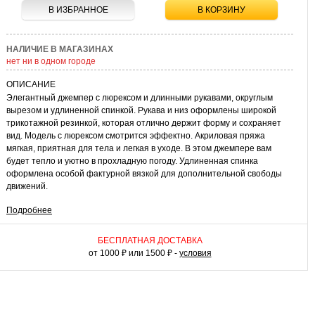
В ИЗБРАННОЕ
В КОРЗИНУ
НАЛИЧИЕ В МАГАЗИНАХ
нет ни в одном городе
ОПИСАНИЕ
Элегантный джемпер с люрексом и длинными рукавами, округлым
вырезом и удлиненной спинкой. Рукава и низ оформлены широкой
трикотажной резинкой, которая отлично держит форму и сохраняет
вид. Модель с люрексом смотрится эффектно. Акриловая пряжа
мягкая, приятная для тела и легкая в уходе. В этом джемпере вам
будет тепло и уютно в прохладную погоду. Удлиненная спинка
оформлена особой фактурной вязкой для дополнительной свободы
движений.
Подробнее
КАК НОСИТЬ
Эффектный джемпер с люрексом – прекрасный вариант для
особенных выходов в свет в прохладную погоду. В нем можно пойти в
БЕСПЛАТНАЯ ДОСТАВКА
кино, встретиться с друзьями в уютном кафе или просто прогуляться
от 1000 ₽ или 1500 ₽ -
условия
по городу. Джемпер прекрасно сочетается с джинсами и брюками
разных фасонов. А если вы хотите создать более женственный наряд,
его можно надеть со струящейся юбкой и туфлями на высоком каблуке.
В этом случае у вас получится изящный и романтичный наряд для
свидания. Украшения и аксессуары помогут вам завершить свой