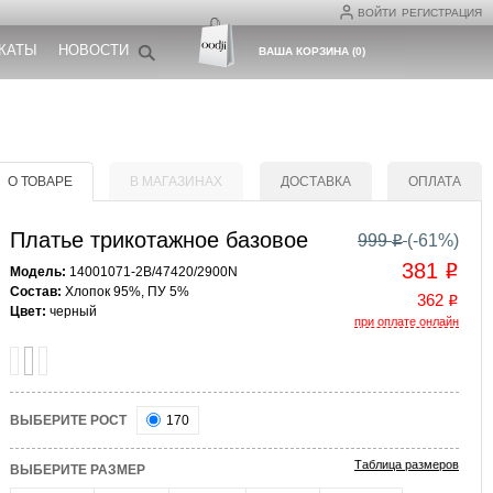
ВОЙТИ
РЕГИСТРАЦИЯ
КАТЫ
НОВОСТИ
ВАША КОРЗИНА
(
0
)
О ТОВАРЕ
В МАГАЗИНАХ
ДОСТАВКА
ОПЛАТА
Платье трикотажное базовое
999
(-
61
%)
o
381
o
Модель:
14001071-2B/47420/2900N
Состав:
Хлопок 95%, ПУ 5%
362
o
Цвет:
черный
при оплате онлайн
ВЫБЕРИТЕ РОСТ
170
Таблица размеров
ВЫБЕРИТЕ РАЗМЕР