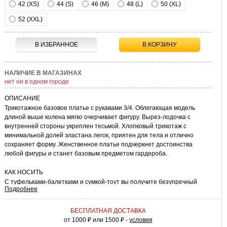
42 (XS)
44 (S)
46 (M)
48 (L)
50 (XL)
52 (XXL)
В ИЗБРАННОЕ
В КОРЗИНУ
НАЛИЧИЕ В МАГАЗИНАХ
нет ни в одном городе
ОПИСАНИЕ
Трикотажное базовое платье с рукавами 3/4. Облегающая модель
длиной выше колена мягко очерчивает фигуру. Вырез-лодочка с
внутренней стороны укреплен тесьмой. Хлопковый трикотаж с
минимальной долей эластана легок, приятен для тела и отлично
сохраняет форму. Женственное платье подчеркнет достоинства
любой фигуры и станет базовым предметом гардероба.
КАК НОСИТЬ
С туфельками-балетками и сумкой-тоут вы получите безупречный
Подробнее
комплект для учебных занятий и презентаций. Его можно дополнить
приталенным жакетом. В этом случае допустимы изящные украшения
– тонкая цепочка или браслет, небольшая брошь. С обувью на каблуке
БЕСПЛАТНАЯ ДОСТАВКА
и маленькой сумочкой образ получится подчеркнуто женственным. В
от 1000 ₽ или 1500 ₽ -
условия