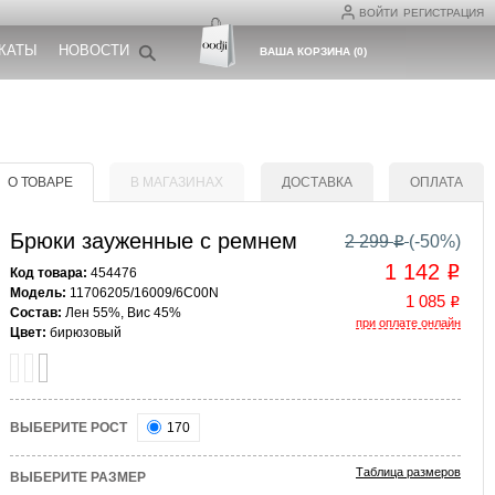
ВОЙТИ
РЕГИСТРАЦИЯ
КАТЫ
НОВОСТИ
ВАША КОРЗИНА
(
0
)
О ТОВАРЕ
В МАГАЗИНАХ
ДОСТАВКА
ОПЛАТА
Брюки зауженные с ремнем
2 299
(-
50
%)
o
1 142
o
Код товара:
454476
Модель:
11706205/16009/6C00N
1 085
o
Состав:
Лен 55%, Вис 45%
при оплате онлайн
Цвет:
бирюзовый
ВЫБЕРИТЕ РОСТ
170
Таблица размеров
ВЫБЕРИТЕ РАЗМЕР