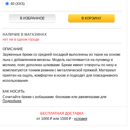
40 (XXS)
В ИЗБРАННОЕ
В КОРЗИНУ
НАЛИЧИЕ В МАГАЗИНАХ
нет ни в одном городе
ОПИСАНИЕ
Зауженные брюки со средней посадкой выполнены из ткани на основе
льна с добавлением вискозы. Модель застегивается на пуговицу и
молнию, пояс дополнен шлевками. Брюки имеют отвороты по низу и
комплектуются тонким ремнем с металлической пряжкой. Материал
приятен на ощупь, комфортен в носке и подходит для повседневного
использования.
КАК НОСИТЬ
Сочетайте брюки с рубашками, блузками или джемперами для
Подробнее
городских образов. Образ можно дополнить обувью на каблуке,
слипонами или босоножками. Модель подойдет для работы, прогулок
и повседневных дел.
БЕСПЛАТНАЯ ДОСТАВКА
от 1000 ₽ или 1500 ₽ -
условия