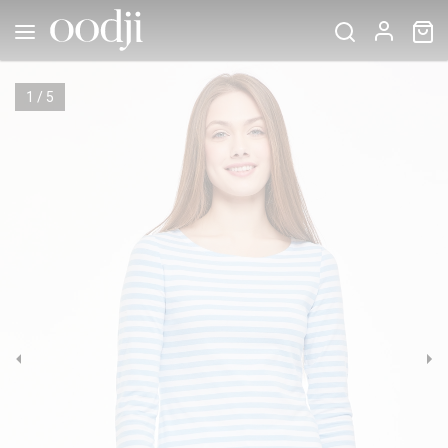
1
/
5