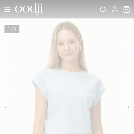
1
/
6