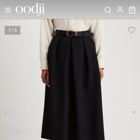
1
/
6