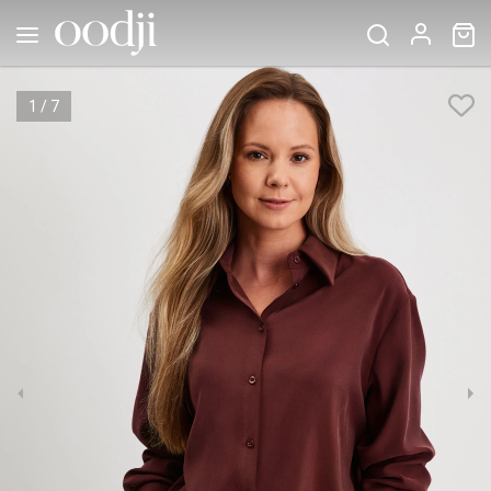
1
/
7