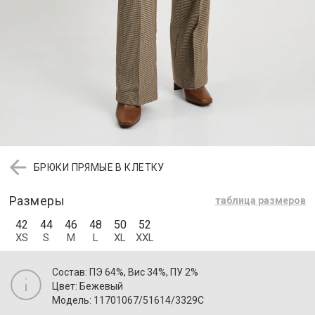
БРЮКИ ПРЯМЫЕ В КЛЕТКУ
Размеры
таблица размеров
42
44
46
48
50
52
XS
S
M
L
XL
XXL
Состав: ПЭ 64%, Вис 34%, ПУ 2%
Цвет: Бежевый
Модель: 11701067/51614/3329C