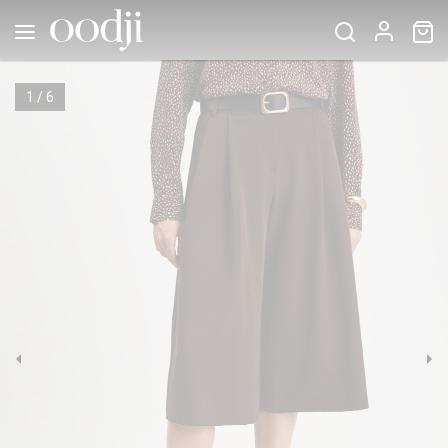
1
/
6