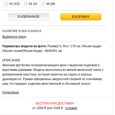
42 (XS)
44 (S)
46 (M)
В ИЗБРАННОЕ
В КОРЗИНУ
НАЛИЧИЕ В МАГАЗИНАХ
Выберите город
Параметры модели на фото:
Размер S, Рост 176 см, Объем груди/
Объем талии/Объем бедер - 86/64/91 см.
ОПИСАНИЕ
Женская футболка полуприлегающего кроя с вырезом-лодочкой и
короткими рукавами. Модель выполнена из мягкой вискозной ткани с
добавлением эластана, которая приятна на ощупь и хорошо
драпируется. Рукава оформлены аккуратной сборкой по плечевому
шву, что придает изделию женственный и объемный силуэт.
Подробнее
КАК НОСИТЬ
Сочетайте с классическими брюками или юбкой-карандаш для
офисного образа. В повседневной носите с джинсами и кожаным
БЕСПЛАТНАЯ ДОСТАВКА
ремнем, как на фото. К модели подойдут как туфли-лодочки, так и
от 1000 ₽ или 1500 ₽ -
условия
удобные кроссовки для расслабленных выходов.