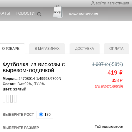
ВОЙТИ
РЕГИСТРАЦИЯ
КАТЫ
НОВОСТИ
ВАША КОРЗИНА
(
0
)
О ТОВАРЕ
В МАГАЗИНАХ
ДОСТАВКА
ОПЛАТА
Футболка из вискозы с
1 007
(-
58
%)
o
вырезом-лодочкой
419
o
Модель:
24708014-1/49998/6700N
398
o
Состав:
Вис 92%, ПУ 8%
при оплате онлайн
Цвет:
желтый
ВЫБЕРИТЕ РОСТ
170
Таблица размеров
ВЫБЕРИТЕ РАЗМЕР