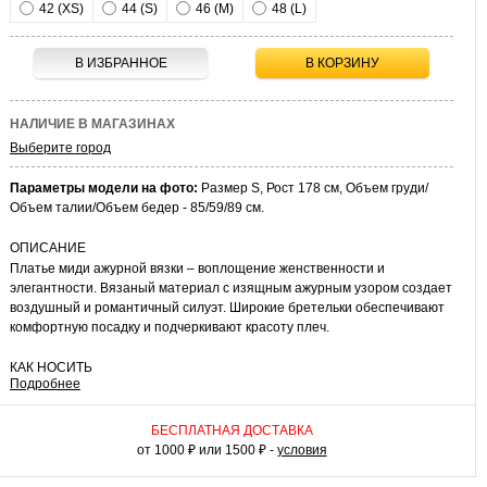
42 (XS)
44 (S)
46 (M)
48 (L)
В ИЗБРАННОЕ
В КОРЗИНУ
НАЛИЧИЕ В МАГАЗИНАХ
Выберите город
Параметры модели на фото:
Размер S, Рост 178 см, Объем груди/
Объем талии/Объем бедер - 85/59/89 см.
ОПИСАНИЕ
Платье миди ажурной вязки – воплощение женственности и
элегантности. Вязаный материал с изящным ажурным узором создает
воздушный и романтичный силуэт. Широкие бретельки обеспечивают
комфортную посадку и подчеркивают красоту плеч.
КАК НОСИТЬ
Подробнее
Носите платье на летние праздники, свидания или прогулки по городу.
Сочетайте с минималистичными украшениями для создания
утонченного образа. Платье прекрасно смотрится с босоножками на
БЕСПЛАТНАЯ ДОСТАВКА
каблуке, сандалиями или балетками. В прохладную погоду дополните
от 1000 ₽ или 1500 ₽ -
условия
образ легким кардиганом или жакетом.