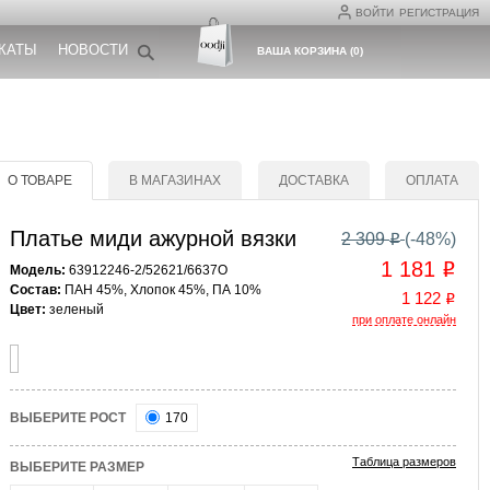
ВОЙТИ
РЕГИСТРАЦИЯ
КАТЫ
НОВОСТИ
ВАША КОРЗИНА
(
0
)
О ТОВАРЕ
В МАГАЗИНАХ
ДОСТАВКА
ОПЛАТА
Платье миди ажурной вязки
2 309
(-
48
%)
o
1 181
o
Модель:
63912246-2/52621/6637O
Состав:
ПАН 45%, Хлопок 45%, ПА 10%
1 122
o
Цвет:
зеленый
при оплате онлайн
ВЫБЕРИТЕ РОСТ
170
Таблица размеров
ВЫБЕРИТЕ РАЗМЕР