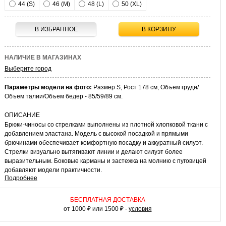
44 (S)
46 (M)
48 (L)
50 (XL)
В ИЗБРАННОЕ
В КОРЗИНУ
НАЛИЧИЕ В МАГАЗИНАХ
Выберите город
Параметры модели на фото:
Размер S, Рост 178 см, Объем груди/
Объем талии/Объем бедер - 85/59/89 см.
ОПИСАНИЕ
Брюки-чиносы со стрелками выполнены из плотной хлопковой ткани с
добавлением эластана. Модель с высокой посадкой и прямыми
брючинами обеспечивает комфортную посадку и аккуратный силуэт.
Стрелки визуально вытягивают линии и делают силуэт более
выразительным. Боковые карманы и застежка на молнию с пуговицей
добавляют модели практичности.
Подробнее
КАК НОСИТЬ
Брюки-чиносы можно сочетать с рубашками, футболками или легкими
БЕСПЛАТНАЯ ДОСТАВКА
блузками. Они подойдут для повседневных и офисных образов.
от 1000 ₽ или 1500 ₽ -
условия
Дополните комплект лоферами, кедами или классическими туфлями
для аккуратного и современного сочетания.