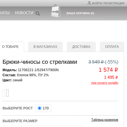
ВОЙТИ
РЕГИСТРАЦИЯ
КАТЫ
НОВОСТИ
ВАША КОРЗИНА
(
0
)
О ТОВАРЕ
В МАГАЗИНАХ
ДОСТАВКА
ОПЛАТА
Брюки-чиносы со стрелками
3 549
(-
55
%)
o
1 574
o
Модель:
11706221-1/52947/7900N
Состав:
Хлопок 98%, ПУ 2%
1 495
o
Цвет:
синий
при оплате онлайн
ВЫБЕРИТЕ РОСТ
170
Таблица размеров
ВЫБЕРИТЕ РАЗМЕР