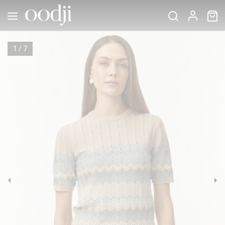
1
/
7