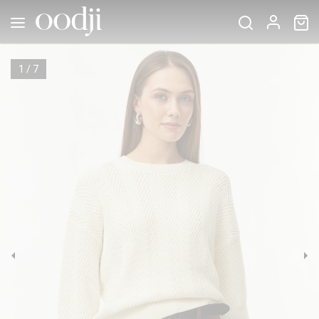
1
/
7