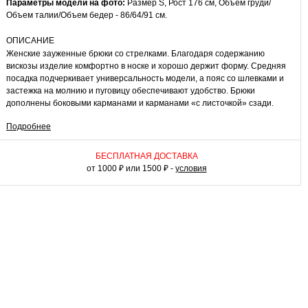
Параметры модели на фото:
Размер S, Рост 176 см, Объем груди/
Объем талии/Объем бедер - 86/64/91 см.
ОПИСАНИЕ
Женские зауженные брюки со стрелками. Благодаря содержанию
вискозы изделие комфортно в носке и хорошо держит форму. Средняя
посадка подчеркивает универсальность модели, а пояс со шлевками и
застежка на молнию и пуговицу обеспечивают удобство. Брюки
дополнены боковыми карманами и карманами «с листочкой» сзади.
Подробнее
КАК НОСИТЬ
Брюки легко комбинировать с блузами и жакетами для создания
офисного стиля, добавив лодочки или лоферы. Для повседневного
БЕСПЛАТНАЯ ДОСТАВКА
образа можно носить с джемперами или футболками и классическими
от 1000 ₽ или 1500 ₽ -
условия
кедами. Универсальная базовая модель для вашего гардероба.