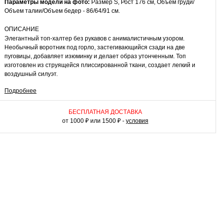
Параметры модели на фото:
Размер S, Рост 176 см, Объем груди/
Объем талии/Объем бедер - 86/64/91 см.
ОПИСАНИЕ
Элегантный топ-халтер без рукавов с анималистичным узором.
Необычный воротник под горло, застегивающийся сзади на две
пуговицы, добавляет изюминку и делает образ утонченным. Топ
изготовлен из струящейся плиссированной ткани, создает легкий и
воздушный силуэт.
Подробнее
КАК НОСИТЬ
Этот топ прекрасно дополнит как повседневный комплект для отпуска,
так и нарядный вечерний образ для свидания или корпоративного
БЕСПЛАТНАЯ ДОСТАВКА
праздника. Сочетайте его с брюками с высокой талией или с юбкой-
от 1000 ₽ или 1500 ₽ -
условия
карандашом и обувью на каблуке для создания эффектного ансамбля
в особенный день. Для более расслабленного образа наденьте топ с
джинсами и балетками. Завершите имидж блестящими аксессуарами,
чтобы оказаться в центре внимания на любом мероприятии. Это
смелый и красивый элемент гардероба, который привлекает внимание
и подчеркивает индивидуальность.