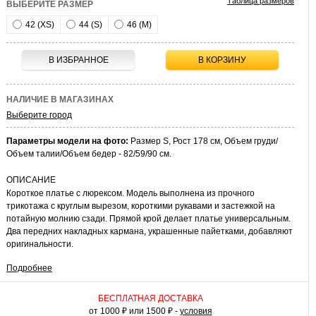
Таблица размеров
ВЫБЕРИТЕ РАЗМЕР
42 (XS)
44 (S)
46 (M)
В ИЗБРАННОЕ
В КОРЗИНУ
НАЛИЧИЕ В МАГАЗИНАХ
Выберите город
Параметры модели на фото:
Размер S, Рост 178 см, Объем груди/
Объем талии/Объем бедер - 82/59/90 см.
ОПИСАНИЕ
Короткое платье с люрексом. Модель выполнена из прочного
трикотажа с круглым вырезом, короткими рукавами и застежкой на
потайную молнию сзади. Прямой крой делает платье универсальным.
Два передних накладных кармана, украшенные пайетками, добавляют
оригинальности.
Подробнее
КАК НОСИТЬ
Сочетайте это платье с босоножками на каблуке для вечернего выхода
или с высокими сапогами для женственного прогулочного образа.
БЕСПЛАТНАЯ ДОСТАВКА
Комбинируйте платье с атласной накидкой и блестящими
от 1000 ₽ или 1500 ₽ -
условия