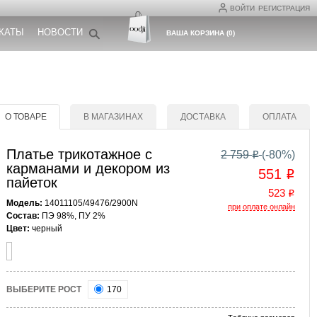
ВОЙТИ
РЕГИСТРАЦИЯ
КАТЫ
НОВОСТИ
ВАША КОРЗИНА
(
0
)
О ТОВАРЕ
В МАГАЗИНАХ
ДОСТАВКА
ОПЛАТА
Платье трикотажное с
2 759
(-
80
%)
o
карманами и декором из
551
o
пайеток
523
o
Модель:
14011105/49476/2900N
при оплате онлайн
Состав:
ПЭ 98%, ПУ 2%
Цвет:
черный
ВЫБЕРИТЕ РОСТ
170