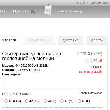
ВОЙТИ
РЕГИСТРАЦИЯ
КАТЫ
НОВОСТИ
ВАША КОРЗИНА
(
0
)
О ТОВАРЕ
В МАГАЗИНАХ
ДОСТАВКА
ОПЛАТА
Свитер фактурной вязки с
4 772
(-
76
%)
o
горловиной на молнии
1 124
o
Модель:
64405105/52148/2912M
1 068
o
Состав:
ПАН 66%, ПЭ 34%
при оплате онлайн
Цвет:
черный
Таблица размеров
ВЫБЕРИТЕ РАЗМЕР
40 (XXS)
42 (XS)
44 (S)
46 (M)
48 (L)