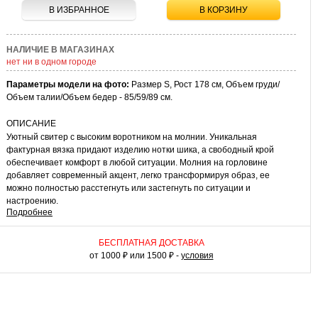
В ИЗБРАННОЕ
В КОРЗИНУ
НАЛИЧИЕ В МАГАЗИНАХ
нет ни в одном городе
Параметры модели на фото:
Размер S, Рост 178 см, Объем груди/
Объем талии/Объем бедер - 85/59/89 см.
ОПИСАНИЕ
Уютный свитер с высоким воротником на молнии. Уникальная
фактурная вязка придают изделию нотки шика, а свободный крой
обеспечивает комфорт в любой ситуации. Молния на горловине
добавляет современный акцент, легко трансформируя образ, ее
можно полностью расстегнуть или застегнуть по ситуации и
настроению.
Подробнее
КАК НОСИТЬ
С таким свитером можно создать интересный и функциональный
БЕСПЛАТНАЯ ДОСТАВКА
ансамбль для прохладных дней. Он хорошо смотрится с
от 1000 ₽ или 1500 ₽ -
условия
классическими брюками или джинсами с высокой талией. Для
завершения образа добавьте ботильоны или утепленные кроссовки,
подходящие по стилю. Свитер можно надеть поверх однотонной
водолазки для создания многослойного образа. Эта модель будет
вашим идеальным спутником в холодный сезон!