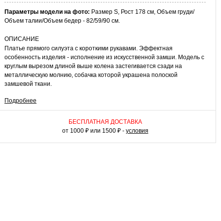
Параметры модели на фото:
Размер S, Рост 178 см, Объем груди/
Объем талии/Объем бедер - 82/59/90 см.
ОПИСАНИЕ
Платье прямого силуэта с короткими рукавами. Эффектная
особенность изделия - исполнение из искусственной замши. Модель с
круглым вырезом длиной выше колена застегивается сзади на
металлическую молнию, собачка которой украшена полоской
замшевой ткани.
Подробнее
КАК НОСИТЬ
Это лаконичное платье подойдет как для повседневных, так и для
праздничных образов. С сапогами казаками у вас получится броский
БЕСПЛАТНАЯ ДОСТАВКА
имидж. Крупный кулон и серьги станут завершающим элементом
от 1000 ₽ или 1500 ₽ -
условия
образа. С классическими лодочками и сумкой-багетом вы составите
более сдержанный комплект для работы или похода по делам.