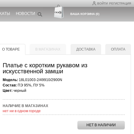
ВОЙТИ
РЕГИСТРАЦИЯ
КАТЫ
НОВОСТИ
ВАША КОРЗИНА
(
0
)
О ТОВАРЕ
В МАГАЗИНАХ
ДОСТАВКА
ОПЛАТА
Платье с коротким рукавом из
искусственной замши
Модель:
18L01003-2/49910/2900N
Состав:
ПЭ 95%, ПУ 5%
Цвет:
черный
НАЛИЧИЕ В МАГАЗИНАХ
нет ни в одном городе
НЕТ В НАЛИЧИИ