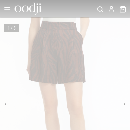
1
/
5