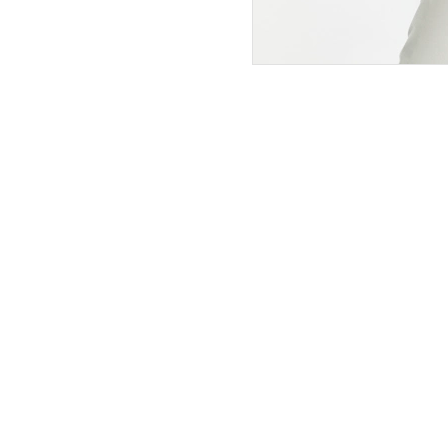
ПОКУПАТЕЛЯМ
ИНТЕРНЕТ-МАГАЗИН
О компании
Вопросы и ответы
Магазины
Как сделать заказ
Подарочные сертификаты
Таблица размеров
Новости
Оплата товара