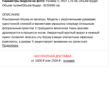
Параметры модели на фото:
Размер S, Рост 178 см, Объем груди/
Объем талии/Объем бедер - 82/59/90 см.
ОПИСАНИЕ
Изысканная блузка из вискозы. Модель с укороченными рукавами,
однотонной спинкой и манжетами украшена спереди сплошным
флоральным принтом. Струящаяся вискозная ткань красиво
драпируется в процессе носки. Аккуратный круглый вырез и нежный
принт позволят вписать эту блузку в ваши элегантные офисные
комплекты, а рукава ¾ акцентируют внимание на запястьях.
Подробнее
КАК НОСИТЬ
Сочетайте блузку с зауженными брюками или юбками миди и туфлями
БЕСПЛАТНАЯ ДОСТАВКА
на каблуке для создания женственного наряда. Модель хорошо
от 1000 ₽ или 1500 ₽ -
условия
смотрится полностью или частично заправленной под пояс. Длинная
юбка из схожей по фактуре ткани и босоножки помогут вписать эту
блузку в обворожительный образ для свидания или прогулки в теплую
погоду. Эта модель эффектно украсит ваш гардероб.