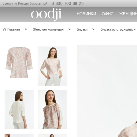
8-800-700-89-29
звонок по России бесплатный
НОВИНКИ
ОФИС
ЖЕНЩИ
Главная
Женская коллекция
Блузки
Блузка из струящейся 