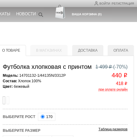
ВОЙТИ
РЕГИСТРАЦИЯ
КАТЫ
НОВОСТИ
ВАША КОРЗИНА
(
0
)
О ТОВАРЕ
В МАГАЗИНАХ
ДОСТАВКА
ОПЛАТА
Футболка хлопковая с принтом
1 499
(-
70
%)
o
440
o
Модель:
14701132-1/44135N/3312P
Состав:
Хлопок 100%
418
o
Цвет:
бежевый
при оплате онлайн
ВЫБЕРИТЕ РОСТ
170
Таблица размеров
ВЫБЕРИТЕ РАЗМЕР