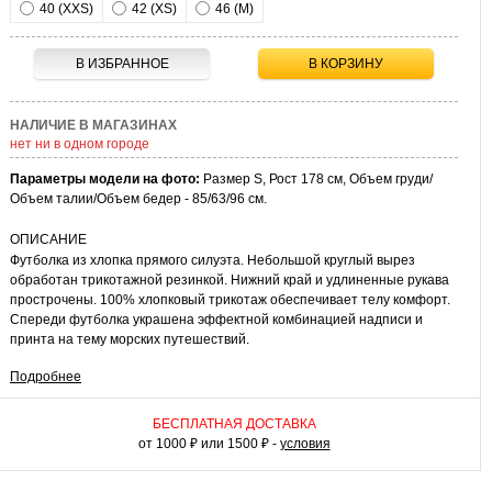
40 (XXS)
42 (XS)
46 (M)
В ИЗБРАННОЕ
В КОРЗИНУ
НАЛИЧИЕ В МАГАЗИНАХ
нет ни в одном городе
Параметры модели на фото:
Размер S, Рост 178 см, Объем груди/
Объем талии/Объем бедер - 85/63/96 см.
ОПИСАНИЕ
Футболка из хлопка прямого силуэта. Небольшой круглый вырез
обработан трикотажной резинкой. Нижний край и удлиненные рукава
прострочены. 100% хлопковый трикотаж обеспечивает телу комфорт.
Спереди футболка украшена эффектной комбинацией надписи и
принта на тему морских путешествий.
Подробнее
КАК НОСИТЬ
Удлиненная хлопковая футболку поможет составить множество
ансамблей с шортами, короткими прямыми юбками или рваными
БЕСПЛАТНАЯ ДОСТАВКА
джинсами. Носите свободную футболку полностью или частично
от 1000 ₽ или 1500 ₽ -
условия
заправленной под пояс. Цепочки, текстильные кеды или открытая
обувь без каблука достойно завершат образ. Интересная модель для