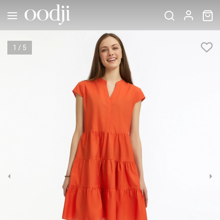
1
/
5