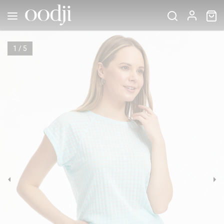
1
/
5