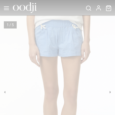
1
/
5