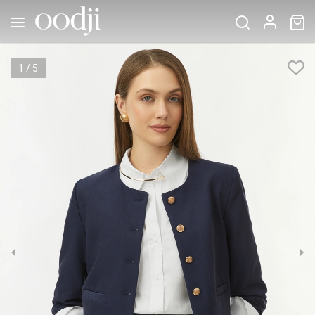
1
/
5