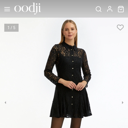
1
/
5