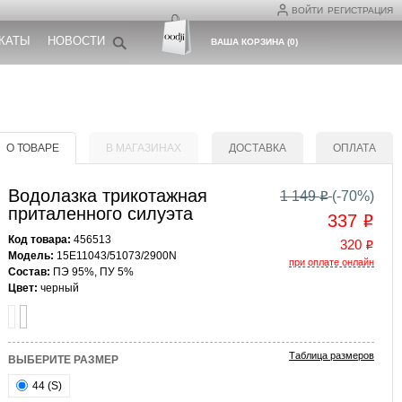
ВОЙТИ
РЕГИСТРАЦИЯ
КАТЫ
НОВОСТИ
ВАША КОРЗИНА
(
0
)
О ТОВАРЕ
В МАГАЗИНАХ
ДОСТАВКА
ОПЛАТА
Водолазка трикотажная
1 149
(-
70
%)
o
приталенного силуэта
337
o
Код товара:
456513
320
o
Модель:
15E11043/51073/2900N
при оплате онлайн
Состав:
ПЭ 95%, ПУ 5%
Цвет:
черный
Таблица размеров
ВЫБЕРИТЕ РАЗМЕР
44 (S)