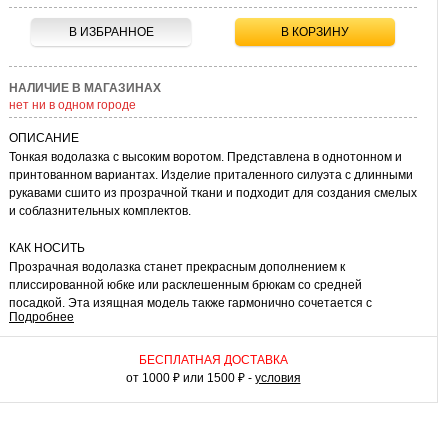
В ИЗБРАННОЕ
В КОРЗИНУ
НАЛИЧИЕ В МАГАЗИНАХ
нет ни в одном городе
ОПИСАНИЕ
Тонкая водолазка с высоким воротом. Представлена в однотонном и
принтованном вариантах. Изделие приталенного силуэта с длинными
рукавами сшито из прозрачной ткани и подходит для создания смелых
и соблазнительных комплектов.
КАК НОСИТЬ
Прозрачная водолазка станет прекрасным дополнением к
плиссированной юбке или расклешенным брюкам со средней
посадкой. Эта изящная модель также гармонично сочетается с
Подробнее
облегающим платьем без рукавов или с жилетом фактурной вязки.
Роскошное решение для женственных нарядов.
БЕСПЛАТНАЯ ДОСТАВКА
от 1000 ₽ или 1500 ₽ -
условия