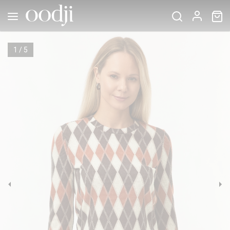
1
/
5