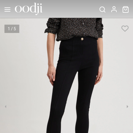
1
/
5