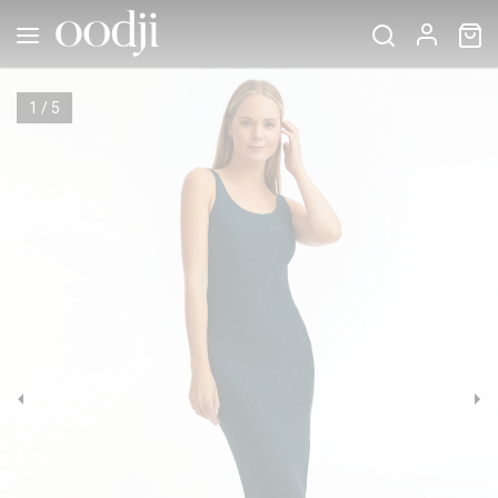
1
/
5