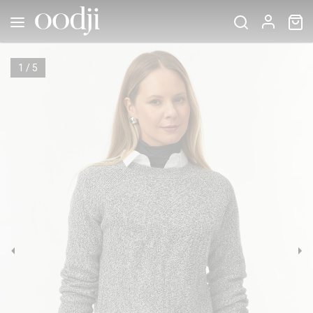
1
/
5