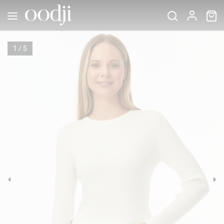
1
/
5