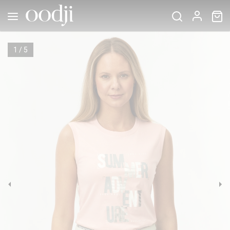
1
/
5