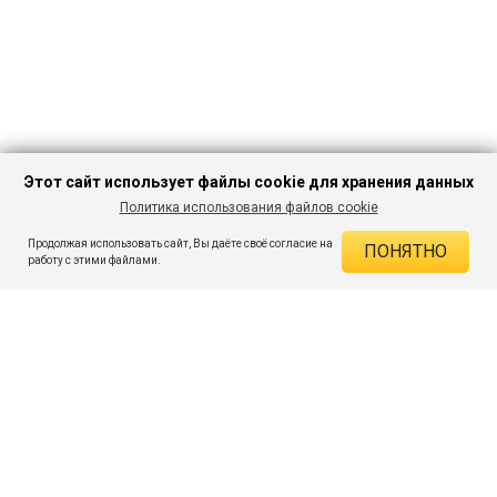
Этот сайт использует файлы cookie для хранения данных
Политика использования файлов cookie
В КОРЗИНУ
524 ₽
2 127 ₽
-75%
Продолжая использовать сайт, Вы даёте своё согласие на
ПОНЯТНО
ДЕЙСТВУЮЩИЕ СКИДКИ
работу с этими файлами.
Скидка на товар 75% :
1 603 ₽
ПОДПИШИСЬ НА АКЦИИ И СКИДКИ
При оплате онлайн 5% :
26 ₽
Экономия :
1 629 ₽
Я даю согласие на получение рассылок по электронной почте.
O компании
Таблица размеров