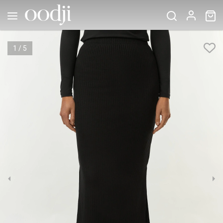
1
/
5