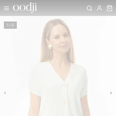
1
/
5