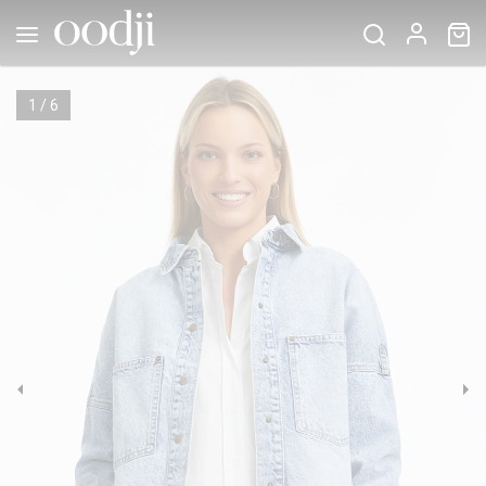
1
/
6