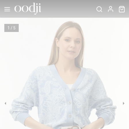
1
/
5