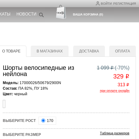
ВОЙТИ
РЕГИСТРАЦИЯ
КАТЫ
НОВОСТИ
ВАША КОРЗИНА
(
0
)
О ТОВАРЕ
В МАГАЗИНАХ
ДОСТАВКА
ОПЛАТА
Шорты велосипедные из
1 099
(-
70
%)
o
нейлона
329
o
Модель:
17000026/50679/2900N
313
o
Состав:
ПА 82%, ПУ 18%
при оплате онлайн
Цвет:
черный
ВЫБЕРИТЕ РОСТ
170
Таблица размеров
ВЫБЕРИТЕ РАЗМЕР