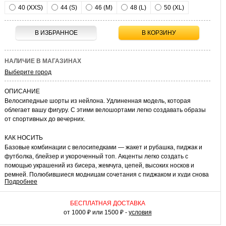
40 (XXS)
44 (S)
46 (M)
48 (L)
50 (XL)
В ИЗБРАННОЕ
В КОРЗИНУ
НАЛИЧИЕ В МАГАЗИНАХ
Выберите город
ОПИСАНИЕ
Велосипедные шорты из нейлона. Удлиненная модель, которая
облегает вашу фигуру. С этими велошортами легко создавать образы
от спортивных до вечерних.
КАК НОСИТЬ
Базовые комбинации с велосипедками — жакет и рубашка, пиджак и
футболка, блейзер и укороченный топ. Акценты легко создать с
помощью украшений из бисера, жемчуга, цепей, высоких носков и
ремней. Полюбившиеся модницам сочетания с пиджаком и худи снова
Подробнее
актуальны. Сделайте ваши образы смелее!
БЕСПЛАТНАЯ ДОСТАВКА
от 1000 ₽ или 1500 ₽ -
условия