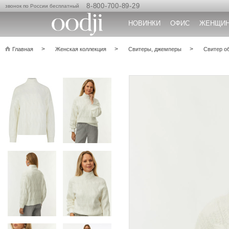
8-800-700-89-29
звонок по России бесплатный
НОВИНКИ
ОФИС
ЖЕНЩИ
Главная
Женская коллекция
Свитеры, джемперы
Свитер о