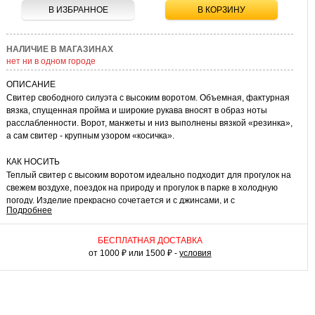
В ИЗБРАННОЕ
В КОРЗИНУ
НАЛИЧИЕ В МАГАЗИНАХ
нет ни в одном городе
ОПИСАНИЕ
Свитер свободного силуэта с высоким воротом. Объемная, фактурная
вязка, спущенная пройма и широкие рукава вносят в образ ноты
расслабленности. Ворот, манжеты и низ выполнены вязкой «резинка»,
а сам свитер - крупным узором «косичка».
КАК НОСИТЬ
Теплый свитер с высоким воротом идеально подходит для прогулок на
свежем воздухе, поездок на природу и прогулок в парке в холодную
погоду. Изделие прекрасно сочетается и с джинсами, и с
Подробнее
классическими брюками и юбками. Уютная модель для
непредсказуемой погоды.
БЕСПЛАТНАЯ ДОСТАВКА
от 1000 ₽ или 1500 ₽ -
условия