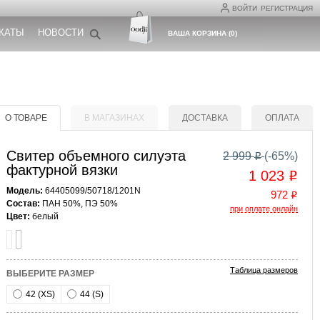
ВОЙТИ
РЕГИСТРАЦИЯ
КАТЫ
НОВОСТИ
ВАША КОРЗИНА
(
0
)
О ТОВАРЕ
В МАГАЗИНАХ
ДОСТАВКА
ОПЛАТА
Свитер объемного силуэта
2 999
(-
65
%)
o
фактурной вязки
1 023
o
Модель:
64405099/50718/1201N
972
o
Состав:
ПАН 50%, ПЭ 50%
при оплате онлайн
Цвет:
белый
Таблица размеров
ВЫБЕРИТЕ РАЗМЕР
42 (XS)
44 (S)