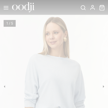
1
/
5