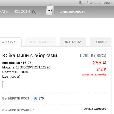
ВОЙТИ
РЕГИСТРАЦИЯ
КАТЫ
НОВОСТИ
ВАША КОРЗИНА
(
0
)
О ТОВАРЕ
В МАГАЗИНАХ
ДОСТАВКА
ОПЛАТА
Юбка мини с оборками
1 799
(-
85
%)
o
255
o
Код товара:
416176
Модель:
13G00020/35271/1229C
242
o
Состав:
ПЭ 100%
при оплате онлайн
Цвет:
серый
ВЫБЕРИТЕ РОСТ
170
Таблица размеров
ВЫБЕРИТЕ РАЗМЕР