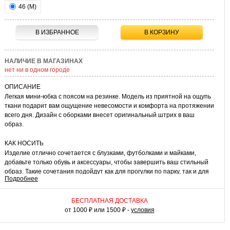
46 (M)
В ИЗБРАННОЕ
В КОРЗИНУ
НАЛИЧИЕ В МАГАЗИНАХ
нет ни в одном городе
ОПИСАНИЕ
Легкая мини-юбка с поясом на резинке. Модель из приятной на ощупь
ткани подарит вам ощущение невесомости и комфорта на протяжении
всего дня. Дизайн с оборками внесет оригинальный штрих в ваш
образ.
КАК НОСИТЬ
Изделие отлично сочетается с блузками, футболками и майками,
добавьте только обувь и аксессуары, чтобы завершить ваш стильный
образ. Такие сочетания подойдут как для прогулки по парку, так и для
Подробнее
встречи с друзьями или похода в кино. Эта нежная юбка станет
прекрасным дополнением в ваш гардероб.
БЕСПЛАТНАЯ ДОСТАВКА
от 1000 ₽ или 1500 ₽ -
условия