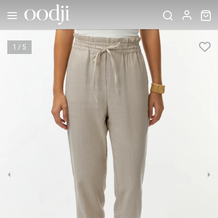
1
/
5