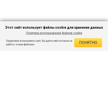
Этот сайт использует файлы cookie для хранения данных
Политика использования файлов cookie
В КОРЗИНУ
440 ₽
1 999 ₽
-77%
Продолжая использовать сайт, Вы даёте своё согласие на
ПОНЯТНО
ДЕЙСТВУЮЩИЕ СКИДКИ
работу с этими файлами.
Скидка на товар 77% :
1 559 ₽
ПОДПИШИСЬ НА АКЦИИ И СКИДКИ
При оплате онлайн 5% :
22 ₽
Экономия :
1 581 ₽
Я даю согласие на получение рассылок по электронной почте.
O компании
Таблица размеров
Контакты
Соглашение
Вопросы и ответы
пользователя