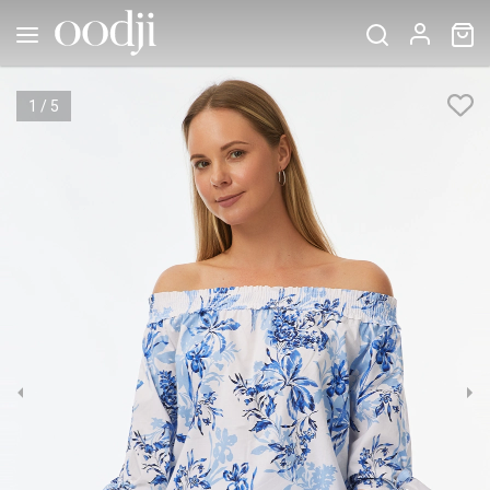
1
/
5