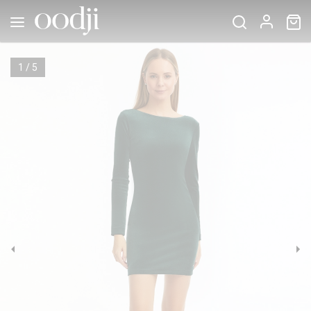
1
/
5