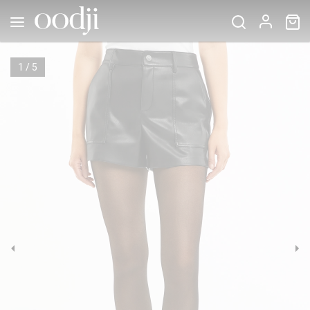
1
/
5