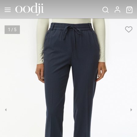
1
/
5